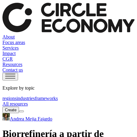
About
Focus areas
Services
Impact
CGR
Resources
Contact us
Explore by topic
regions
industries
frameworks
All resources
Create
Andrea Mejia Fajardo
Biorrefinería a partir de