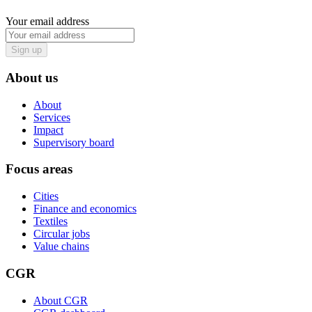
Your email address
Sign up
About us
About
Services
Impact
Supervisory board
Focus areas
Cities
Finance and economics
Textiles
Circular jobs
Value chains
CGR
About CGR